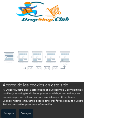
Acerca de las cookies en este sitio
Al utilizar nuestro sitio, usted reconoce que usamos y compartimos
cookies y tecnologías similares para el análisis, el contenido y los
anuncios que son relevantes para sus intereses. Al continuar
usando nuestro sitio, usted acepta esto. Por favor, consulte nuestra
Política de cookies para más información.
Acceptar
Denegar